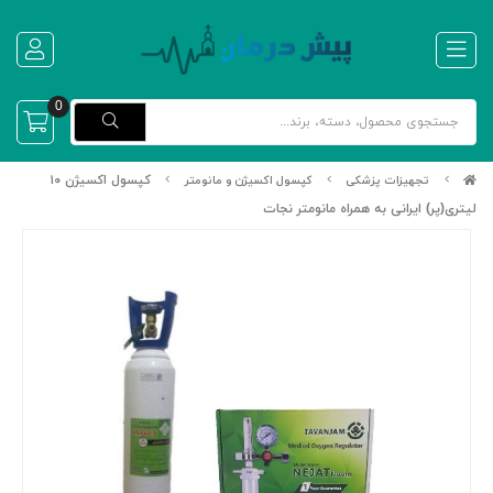
0
کپسول اکسیژن ۱۰
تجهیزات پزشکی
کپسول اکسیژن و مانومتر
لیتری(پر) ایرانی به همراه مانومتر نجات