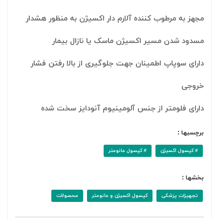
مجهز به مرطوب کننده آلارم دار اکسیژن به منظور هشدار
مسدود شدن مسیر اکسیژن ماسک یا نازال بیمار
دارای سوپاپ اطمینان جهت جلوگیری از بالا رفتن فشار
خروجی
دارای فلومتر از جنس آلومینیوم آنودایز سخت شده
برچسبها :
# کپسول اکسیژن
# کپسول مانومتر
بخشها :
تجهیزات پزشکی
کپسول اکسیژن و مانومتر
محصولات