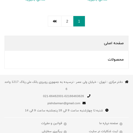
2
1
صفحه اصلی
محصولات
دفتر مرکزی : تهران - خیابان ولی عصر - نرسیده به جمهوری روبروی بانک ملی پلاک 1217 واحد
6
021-66462001-02166463626
pishdarman@gmail.com
شنبه تا چهارشنبه ساعت 9 الی 18 پنجشنبه ساعت 9 الی 14
صفحه درباره ما
قوانین و مقررات
ثبت شکایات در سایت
پیگیری سفارش