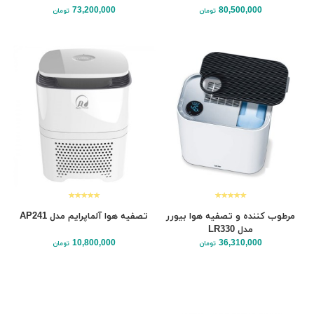
73,200,000
80,500,000
تومان
تومان
مرطوب کننده و تصفیه هوا بیورر
تصفیه هوا آلماپرایم مدل AP241
مدل LR330
10,800,000
36,310,000
تومان
تومان