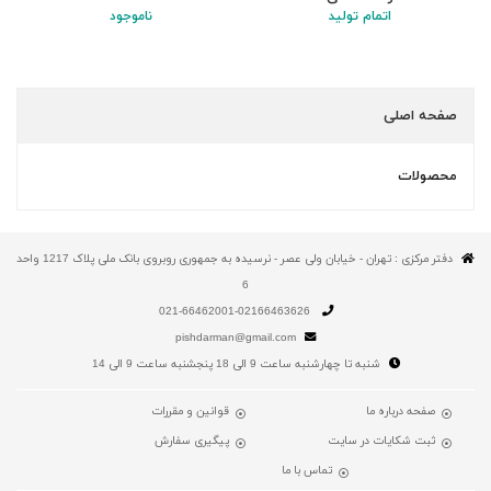
اتمام تولید
ناموجود
صفحه اصلی
محصولات
دفتر مرکزی : تهران - خیابان ولی عصر - نرسیده به جمهوری روبروی بانک ملی پلاک 1217 واحد
6
021-66462001-02166463626
pishdarman@gmail.com
شنبه تا چهارشنبه ساعت 9 الی 18 پنجشنبه ساعت 9 الی 14
صفحه درباره ما
قوانین و مقررات
ثبت شکایات در سایت
پیگیری سفارش
تماس با ما