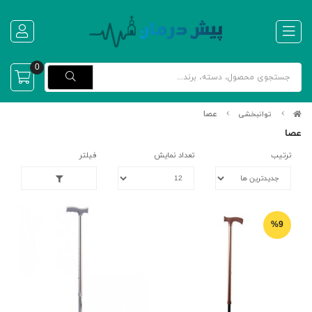
0
عصا
توانبخشی
عصا
ترتیب
تعداد نمایش
فیلتر
%9