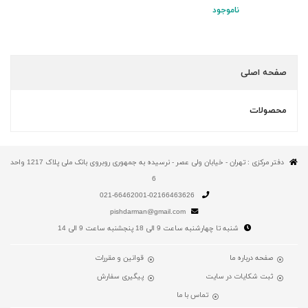
ناموجود
صفحه اصلی
محصولات
دفتر مرکزی : تهران - خیابان ولی عصر - نرسیده به جمهوری روبروی بانک ملی پلاک 1217 واحد
6
021-66462001-02166463626
pishdarman@gmail.com
شنبه تا چهارشنبه ساعت 9 الی 18 پنجشنبه ساعت 9 الی 14
صفحه درباره ما
قوانین و مقررات
ثبت شکایات در سایت
پیگیری سفارش
تماس با ما