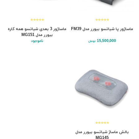
ماساژور پا شیاتسو بیورر مدل FM39
ماساژور 3 بعدی شیاتسو همه کاره
بیورر مدل MG151
15,500,000
ناموجود
تومان
بالش ماساژ شیاتسو بیورر مدل
MG145