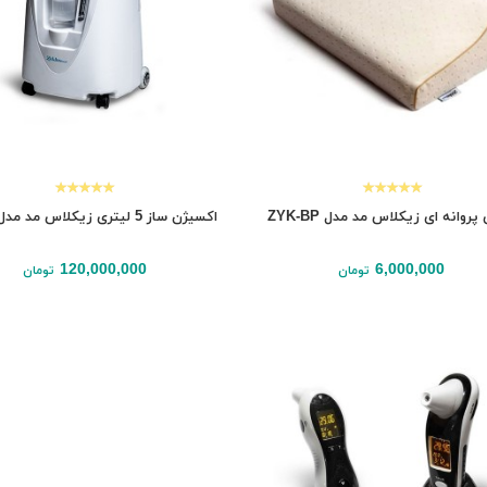
روانه ای زیکلاس مد مدل ZYK-BP
اکسیژن ساز 5 لیتری زیکلاس مد مدل K5BW
120,000,000
6,000,000
افزودن به سبد
نمایش
تومان
تومان