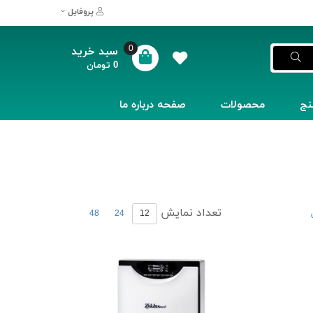
پروفایل
0
سبد خرید
0
تومان
نج
محصولات
صفحه درباره ما
تعداد نمایش
48
24
12