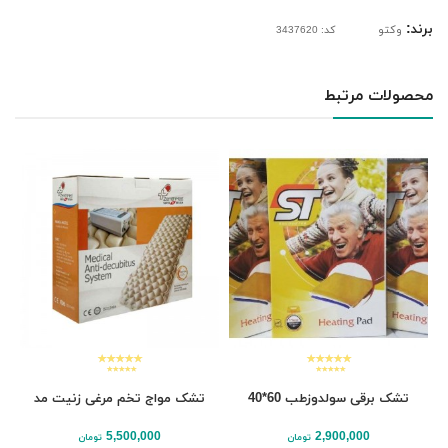
برند:
وکتو
کد: 3437620
محصولات مرتبط
تشک برقی سولدوزطب 60*40
تشک مواج تخم مرغی زنیت مد
5,500,000
2,900,000
تومان
تومان