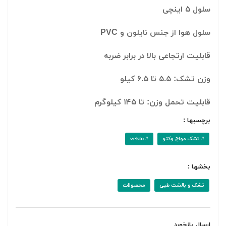
سلول ۵ اینچی
سلول هوا از جنس نایلون و PVC
قابلیت ارتجاعی بالا در برابر ضربه
وزن تشک: ۵.۵ تا ۶.۵ کیلو
قابلیت تحمل وزن: تا ۱۴۵ کیلوگرم
برچسبها :
# تشک مواج وکتو
# vekto
بخشها :
تشک و بالشت طبی
محصولات
ارسال بازخورد