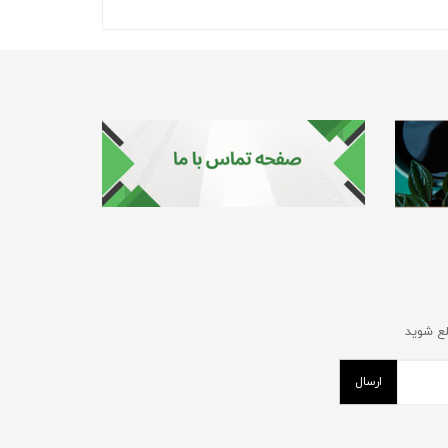
لع شوید
ارسال