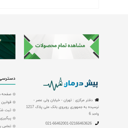
دسترسی
صفحه در
دفتر مرکزی : تهران - خیابان ولی عصر -
قوانین 
نرسیده به جمهوری روبروی بانک ملی پلاک 1217
ثبت شک
واحد 6
پیگیری
021-66462001-02166463626
تماس با