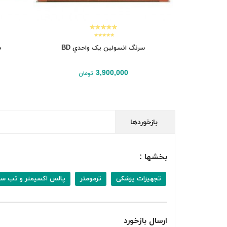
سرنگ انسولين یک واحدي BD
س
3,900,000
تومان
افزودن به سبد
بازخوردها
بخشها :
تجهیزات پزشکی
ترمومتر
پالس اکسیمتر و تب س
ارسال بازخورد