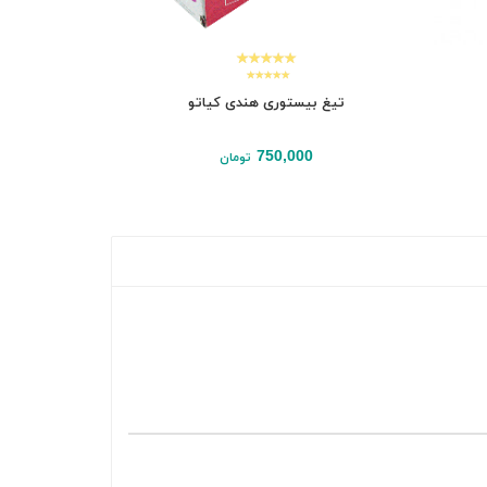
تیغ بیستوری هندی کیاتو
تیغ
0
750,000
تومان
نمایش