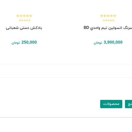
رنگ انسولين نيم واحدي BD
بادکش دستی شعبانی
250,000
3,900,000
تومان
تومان
افزودن به سبد
افزودن به سبد
نج
محصولات