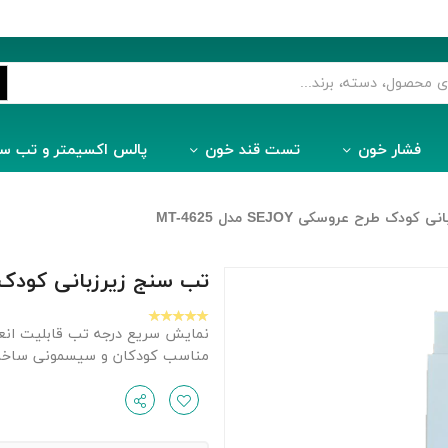
فشار خون
تست قند خون
پالس اکسیمتر و تب س
ک طرح عروسکی SEJOY مدل MT-4625
تب سنج زیرزبانی کودک طرح عروسک
نمایش سریع درجه تب قابلیت انعط
مناسب کودکان و سیسمونی ساخ