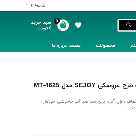
پروفایل
0
سبد خرید
0
تومان
نج
محصولات
صفحه درباره ما
ی SEJOY مدل MT-4625
اف دارای آلارم برای تب ضد آب خاموشی خودکار
ت چین