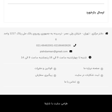
ارسال بازخورد
دفتر مرکزی : تهران - خیابان ولی عصر - نرسیده به جمهوری روبروی بانک ملی پلاک 1217 واحد
6
021-66462001-02166463626
pishdarman@gmail.com
شنبه تا چهارشنبه ساعت 9 الی 18 پنجشنبه ساعت 9 الی 14
صفحه درباره ما
قوانین و مقررات
ثبت شکایات در سایت
پیگیری سفارش
تماس با ما
طراحی سایت با شاپفا