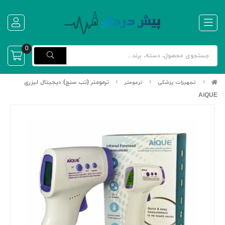
0
ترمومتر (تب سنج) دیجیتال لیزری
تجهیزات پزشکی
ترمومتر
AiQUE