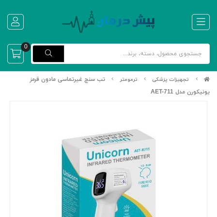
0
تب سنج غیرتماسی مادون قرمز
تجهیزات پزشکی
ترمومتر
یونیکورن مدل AET-711