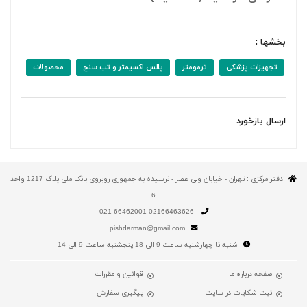
بخشها :
تجهیزات پزشکی
ترمومتر
پالس اکسیمتر و تب سنج
محصولات
ارسال بازخورد
دفتر مرکزی : تهران - خیابان ولی عصر - نرسیده به جمهوری روبروی بانک ملی پلاک 1217 واحد
6
021-66462001-02166463626
pishdarman@gmail.com
شنبه تا چهارشنبه ساعت 9 الی 18 پنجشنبه ساعت 9 الی 14
صفحه درباره ما
قوانین و مقررات
ثبت شکایات در سایت
پیگیری سفارش