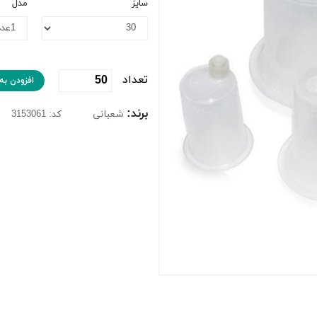
سایز
مدل
تعداد
افزودن به
برند:
شعبانی
کد: 3153061