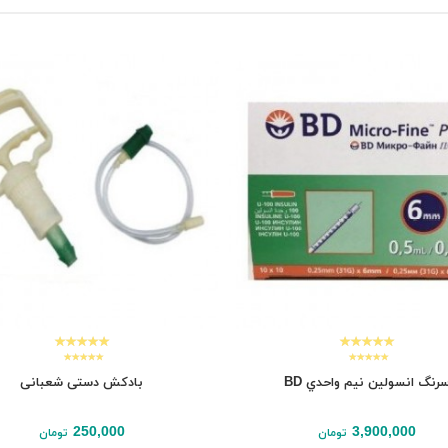
رنگ انسولين نيم واحدي BD
بادکش دستی شعبانی
250,000
3,900,000
تومان
تومان
افزودن به سبد
افزودن به سبد