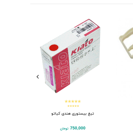
تیغ بیستوری هندی کیاتو
تیغ
0
750,000
تومان
نمایش