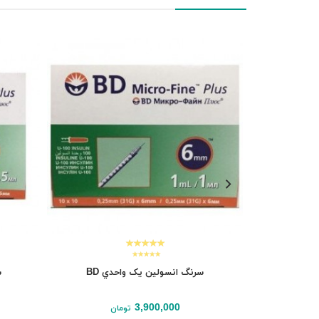
سرنگ انسولين یک واحدي BD
س
3,900,000
تومان
افزودن به سبد