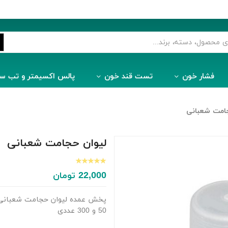
فشار خون
تست قند خون
پالس اکسیمتر و تب س
امت شعبانی
لیوان حجامت شعبانی
22,000
تومان
50 و 300 عددی