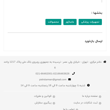
بخشها :
تجهیزات پزشکی
ماساژور
محصولات
ارسال بازخورد
دفتر مرکزی : تهران - خیابان ولی عصر - نرسیده به جمهوری روبروی بانک ملی پلاک 1217 واحد
6
021-66462001-02166463626
pishdarman@gmail.com
شنبه تا چهارشنبه ساعت 9 الی 18 پنجشنبه ساعت 9 الی 14
صفحه درباره ما
قوانین و مقررات
ثبت شکایات در سایت
پیگیری سفارش
تماس با ما