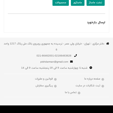
تخت ماساژ
ماساژور
محصولات
ارسال بازخورد
دفتر مرکزی : تهران - خیابان ولی عصر - نرسیده به جمهوری روبروی بانک ملی پلاک 1217 واحد
6
021-66462001-02166463626
pishdarman@gmail.com
شنبه تا چهارشنبه ساعت 9 الی 18 پنجشنبه ساعت 9 الی 14
صفحه درباره ما
قوانین و مقررات
ثبت شکایات در سایت
پیگیری سفارش
تماس با ما