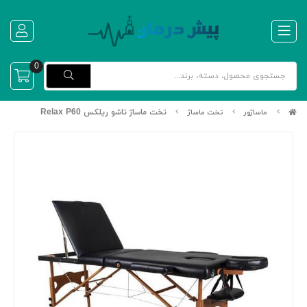
0
تخت ماساژ تاشو ریلکس Relax P60
ماساژور
تخت ماساژ