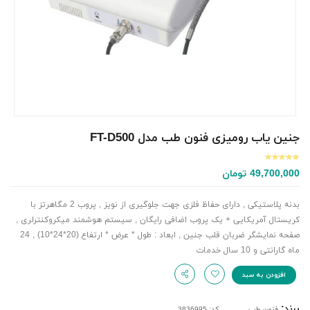
جنین یاب رومیزی فنون طب مدل FT-D500
49,700,000
تومان
بدنه پلاستیکی , دارای حفاظ فلزی جهت جلوگیری از نویز , پروب 2 مگاهرتز با
کریستال آمریکایی + یک پروب اضافی رایگان , سیستم هوشمند میکروکنترلری ,
صفحه نمایشگر ضربان قلب جنین , ابعاد : طول * عرض * ارتفاع (20*24*10) , 24
ماه گارانتی و 10 سال خدمات
افزودن به سبد
برند:
فنون طب
کد: 3836995