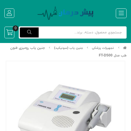
0
جنین یاب رومیزی فنون
تجهیزات پزشکی
جنین یاب (سونیکید)
طب مدل FT-D500