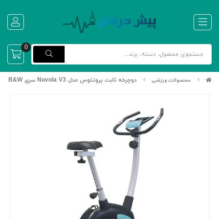
0
دوچرخه ثابت پروتئوس مدل Nuvola V3 سری B&W
محصولات ورزشی