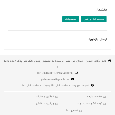
بخشها :
محصولات ورزشی
محصولات
ارسال بازخورد
دفتر مرکزی : تهران - خیابان ولی عصر - نرسیده به جمهوری روبروی بانک ملی پلاک 1217 واحد
6
021-66462001-02166463626
pishdarman@gmail.com
شنبه تا چهارشنبه ساعت 9 الی 18 پنجشنبه ساعت 9 الی 14
صفحه درباره ما
قوانین و مقررات
ثبت شکایات در سایت
پیگیری سفارش
تماس با ما