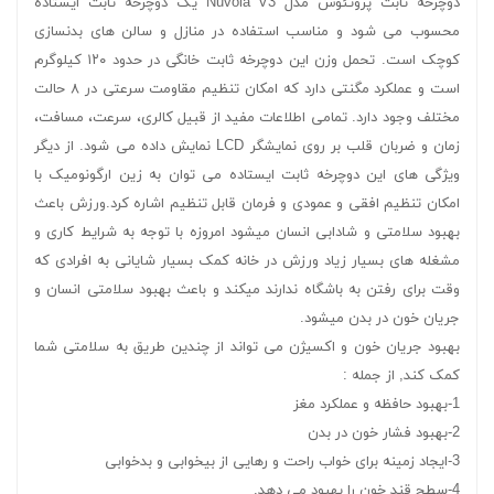
دوچرخه ثابت پروتئوس مدل Nuvola V3 یک دوچرخه ثابت ایستاده
محسوب می شود و مناسب استفاده در منازل و سالن های بدنسازی
کوچک است. تحمل وزن این دوچرخه ثابت خانگی در حدود ۱۲۰ کیلوگرم
است و عملکرد مگنتی دارد که امکان تنظیم مقاومت سرعتی در ۸ حالت
مختلف وجود دارد. تمامی اطلاعات مفید از قبیل کالری، سرعت، مسافت،
زمان و ضربان قلب بر روی نمایشگر LCD‌ نمایش داده می شود. از دیگر
ویژگی های این دوچرخه ثابت ایستاده می توان به زین ارگونومیک با
امکان تنظیم افقی و عمودی و فرمان قابل تنظیم اشاره کرد.ورزش باعث
بهبود سلامتی و شادابی انسان میشود امروزه با توجه به شرایط کاری و
مشغله های بسیار زیاد ورزش در خانه کمک بسیار شایانی به افرادی که
وقت برای رفتن به باشگاه ندارند میکند و باعث بهبود سلامتی انسان و
جریان خون در بدن میشود.
بهبود جریان خون و اکسیژن می تواند از چندین طریق به سلامتی شما
کمک کند, از جمله :
1-بهبود حافظه و عملکرد مغز
2-بهبود فشار خون در بدن
3-ایجاد زمینه برای خواب راحت و رهایی از بیخوابی و بدخوابی
4-سطح قند خون را بهبود می دهد.