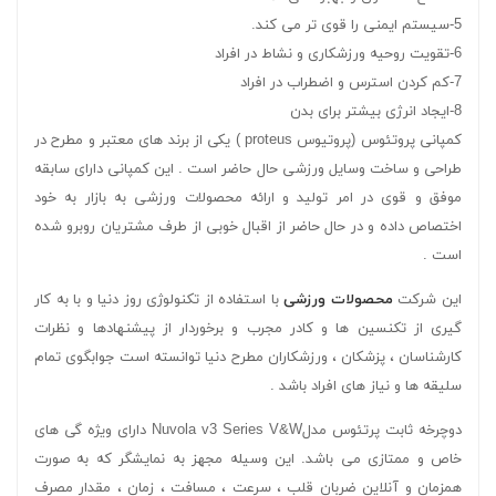
5-سیستم ایمنی را قوی تر می کند.
6-تقویت روحیه ورزشکاری و نشاط در افراد
7-کم کردن استرس و اضطراب در افراد
8-ایجاد انرژی بیشتر برای بدن
کمپانی پروتئوس (پروتیوس proteus ) یکی از برند های معتبر و مطرح در
طراحی و ساخت وسایل ورزشی حال حاضر است . این کمپانی دارای سابقه
موفق و قوی در امر تولید و ارائه محصولات ورزشی به بازار به خود
اختصاص داده و در حال حاضر از اقبال خوبی از طرف مشتریان روبرو شده
است .
این شرکت
محصولات ورزشی
با استفاده از تکنولوژی روز دنیا و با به کار
گیری از تکنسین ها و کادر مجرب و برخوردار از پیشنهادها و نظرات
کارشناسان ، پزشکان ، ورزشکاران مطرح دنیا توانسته است جوابگوی تمام
سلیقه ها و نیاز های افراد باشد .
دوچرخه ثابت پرتئوس مدلNuvola v3 Series V&W دارای ویژه گی های
خاص و ممتازی می باشد. این وسیله مجهز به نمایشگر که به صورت
همزمان و آنلاین ضربان قلب ، سرعت ، مسافت ، زمان ، مقدار مصرف