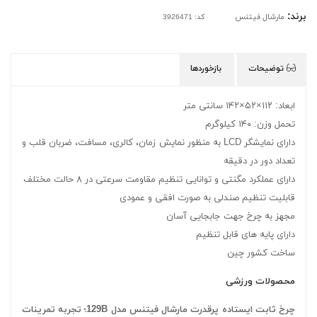
برند:
مارشال فیتنس
کد: 3926471
توضیحات
بازخوردها
ابعاد: ۱۱۲×۵۲×۱۴۲ سانتی متر
تحمل وزن: ۱۴۰ کیلوگرم
دارای نمایشگر LCD به منظور نمایش زمان، کالری، مسافت، ضربان قلب و
تعداد دور در دقیقه
دارای عملکرد مگنتی و توانایی تنظیم مقاومت سرعتی در ۸ حالت مختلف
قابلیت تنظیم صندلی به صورت افقی و عمودی
مجهز به چرخ جهت جابجایی آسان
دارای پایه های قابل تنظیم
ساخت کشور چین
محصولات ورزشی
چرخ ثابت ایستاده پرقدرت مارشال فیتنس مدل 129B؛ تجربه تمرینات