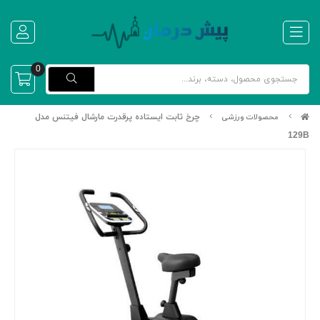
0
چرخ ثابت ایستاده پرقدرت مارشال فیتنس مدل
محصولات ورزشی
129B