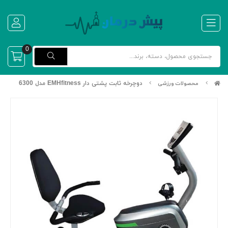
0
دوچرخه ثابت پشتی دار EMHfitness مدل 6300
محصولات ورزشی