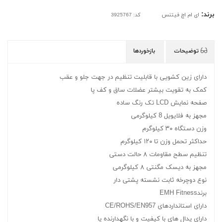
برند:
ای ام اچ فیتنس
کد: 3925767
توضیحات
بازخوردها
دارای زین کشویی با قابلیت تنظیم در جهت جلو و عقب
کمک به تقویت بیشتر عضلات ساق و کف پا
صفحه نمایش LCD تک رنگ ساده
مجهز به فلایویل 8 کیلوگرمی
وزن دستگاه ۳۰ کیلوگرم
حداکثر تحمل وزن تا ۱۲۰ کیلوگرم
تنظیم سطح مقاومات ۸ حالت دستی
مجهز به دیسک مگنتی ۸ کیلوگرمی
نوع دوچرخه ثابت نشسته پشتی دار
برندEMH Fitness
دارای استانداردهای CE/ROHS/EN957
دارای پدال های با کیفیت و با نگهدارنده پا