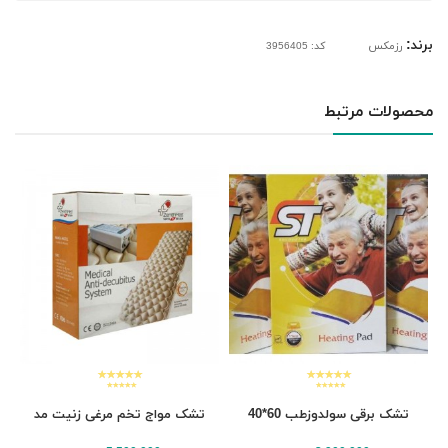
برند:
رزمکس
کد: 3956405
محصولات مرتبط
تشک برقی سولدوزطب 60*40
تشک مواج تخم مرغی زنیت مد