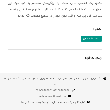
عددی یک انتخاب عالی است. با ویژگی‌های منحصر به فرد خود، این
سوزن‌ها به شما کمک می‌کنند تا با اطمینان بیشتری به کنترل وضعیت
سلامت خود پرداخته و قند خون خود را در سطح مطلوب نگه دارید.
بخشها :
تست قند خون
ارسال بازخورد
دفتر مرکزی : تهران - خیابان ولی عصر - نرسیده به جمهوری روبروی بانک ملی پلاک 1217 واحد
6
021-66462001-02166463626
pishdarman@gmail.com
شنبه تا چهارشنبه ساعت 9 الی 18 پنجشنبه ساعت 9 الی 14