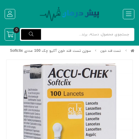
0
سوزن تست قند خون آکیو چک 100 عددی Soflclix
تست قند خون