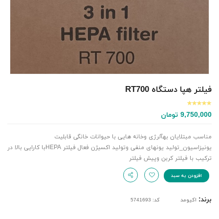
فیلتر هپا دستگاه RT700
9,750,000
تومان
مناسب مبتلایان بهآلرژی وخانه هایی با حیوانات خانگی قابلیت
یونیزاسیون_تولید یونهای منفی وتولید اکسیژن فعال فیلتر HEPAبا کارایی بالا در
ترکیب با فیلتر کربن وپیش فیلتر
افزودن به سبد
برند:
اکیومد
کد: 5741693