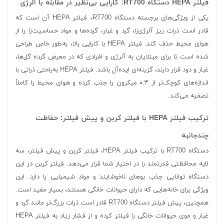
فیلتر HEPA دستگاه RT700: کارایی بی‌نظیر در مقابله با آلرژی
یکی از ویژگی‌های برجسته دستگاه RT700، فیلتر HEPA آن است که
قادر است ذرات ریز آلرژی‌زا، گرد و غبار، گرده‌ها و مواد حساسیت‌زا را از
هوای محیط حذف کند. فیلتر HEPA با کارایی بالا، به‌طور خاص طراحی
شده است تا برای مبتلایان به آلرژی و افرادی که در معرض گرده گل‌ها،
غبار و دود قرار دارند، گزینه‌ای ایده‌آل باشد. فیلتر HEPA به‌راحتی ذراتی با
اندازه‌های کوچک‌تر از ۰.۳ میکرون را جذب کرده و هوای محیط را کاملاً
تصفیه می‌کند.
ترکیب فیلتر HEPA با فیلتر کربن و پیش فیلتر: حفاظت
چندجانبه
دستگاه RT700 با ترکیب فیلتر HEPA، فیلتر کربن و پیش فیلتر، سه
لایه محافظتی قدرتمند را در اختیار شما قرار می‌دهد. فیلتر کربن در این
دستگاه توانایی جذب بوهای ناخوشایند و مواد شیمیایی را دارد. این
ویژگی برای خانه‌هایی که دارای حیوانات خانگی هستند، بسیار مفید است.
همچنین، پیش فیلتر دستگاه RT700 قادر است ذرات بزرگ‌تر مانند گرد و
غبار و موی حیوانات خانگی را فیلتر کرده و از فشار زیاد به فیلتر HEPA