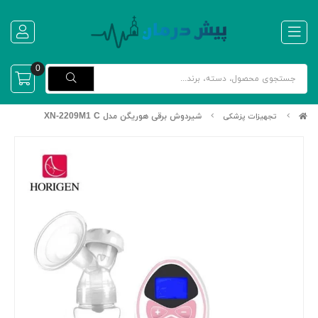
0
شیردوش برقی هوریگن مدل XN-2209M1 C
تجهیزات پزشکی