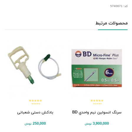
کد: 5740671
محصولات مرتبط
سرنگ انسولين نيم واحدي BD
بادکش دستی شعبانی
250,000
3,900,000
تومان
تومان