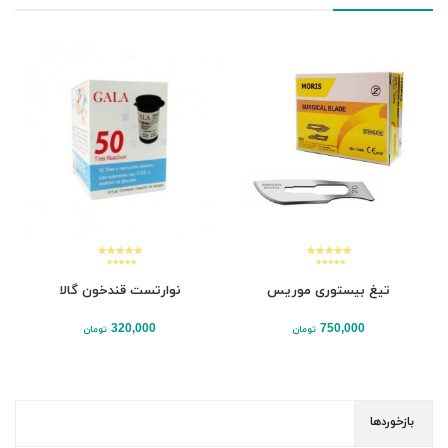
تیغ بیستوری موریس
نوارتست قندخون گالا
320,000
750,000
تومان
تومان
بازخوردها