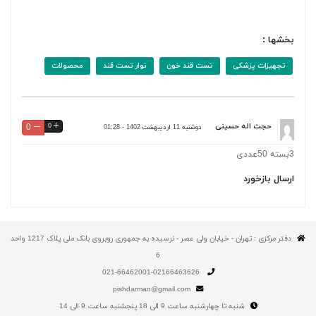
بخشها :
تجهیزات پزشکی
تست قند خون
نوار تست قند
محصولات
حجت اله حسینی
0
0
دوشنبه 11 اردیبهشت 1402 - 01:28
3بسته 50عددی
ارسال بازخورد
دفتر مرکزی : تهران - خیابان ولی عصر - نرسیده به جمهوری روبروی بانک ملی پلاک 1217 واحد
6
021-66462001-02166463626
pishdarman@gmail.com
شنبه تا چهارشنبه ساعت 9 الی 18 پنجشنبه ساعت 9 الی 14