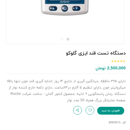
دستگاه تست قند ایزی گلوکو
2,500,000
تومان
دارای ۳۶۵ حافظه ,میانگین گیری از نتایج ۱۴ روز ,اندازه گیری قند خون تنها با۱/۵
میکرولیتر خون ,دارای تنظیم ۵ آلارم در۲۴ساعت ,دارای دکمه خارج کننده نوار از
دستگاه ,زمان پاسخگویی ۹ ثانیه ,محصول کشور آلمان - ساخت شرکت Roche
,صفحه نمایشگر بزرگ همراه 50 عدد نوار
افزودن به سبد
کد: 3063571