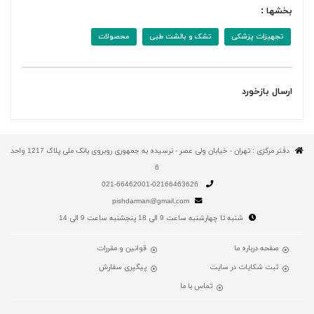
بخشها :
تجهیزات پزشکی
تشک و بالشت طبی
محصولات
ارسال بازخورد
دفتر مرکزی : تهران - خیابان ولی عصر - نرسیده به جمهوری روبروی بانک ملی پلاک 1217 واحد
6
021-66462001-02166463626
pishdarman@gmail.com
شنبه تا چهارشنبه ساعت 9 الی 18 پنجشنبه ساعت 9 الی 14
صفحه درباره ما
قوانین و مقررات
ثبت شکایات در سایت
پیگیری سفارش
تماس با ما