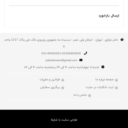
ارسال بازخورد
دفتر مرکزی : تهران - خیابان ولی عصر - نرسیده به جمهوری روبروی بانک ملی پلاک 1217 واحد
6
021-66462001-02166463626
pishdarman@gmail.com
شنبه تا چهارشنبه ساعت 9 الی 18 پنجشنبه ساعت 9 الی 14
صفحه درباره ما
قوانین و مقررات
ثبت شکایات در سایت
پیگیری سفارش
تماس با ما
طراحی سایت با شاپفا