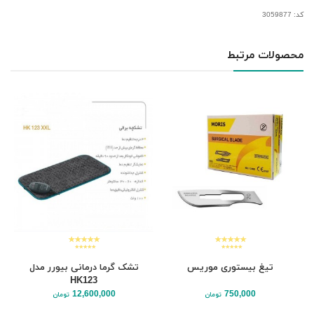
کد: 3059877
محصولات مرتبط
تیغ بیستوری موریس
تشک گرما درمانی بیورر مدل
HK123
12,600,000
750,000
تومان
تومان