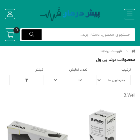
0
فهرست برندها
محصولات برند بی ول
ترتیب
تعداد نمایش
فیلتر
B.Well