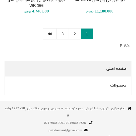
نبولایزر بی ول مدل MED-120
ترازو دیجیتال بی ول سوئیس مدل
WK-166
4,740,000
11,180,000
تومان
تومان
3
2
1
B.Well
صفحه اصلی
محصولات
دفتر مرکزی : تهران - خیابان ولی عصر - نرسیده به جمهوری روبروی بانک ملی پلاک 1217 واحد
6
021-66462001-02166463626
pishdarman@gmail.com