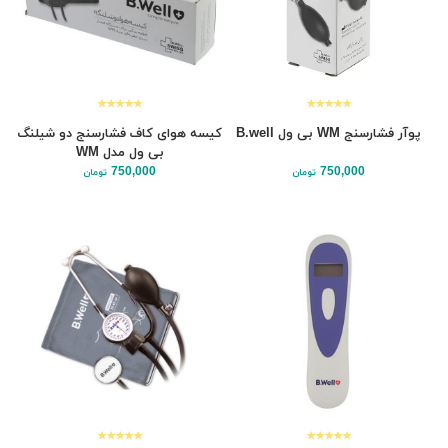
پوآر فشارسنج WM بی ول B.well
کیسه هوای کاف فشارسنج دو شیلنگ
بی ول مدل WM
750,000
750,000
تومان
تومان